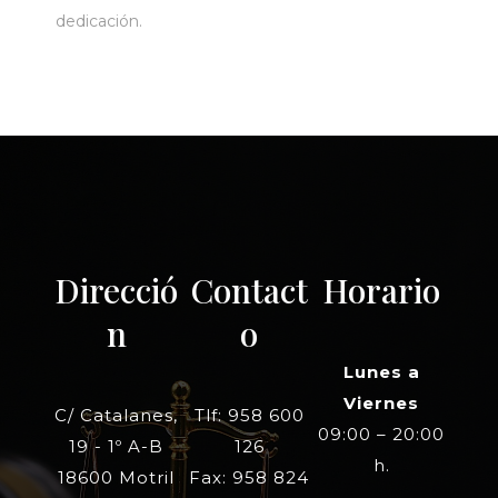
dedicación.
Direcció
Contact
Horario
n
o
Lunes a
Viernes
C/ Catalanes,
Tlf: 958 600
09:00 – 20:00
19 - 1º A-B
126
h.
18600 Motril
Fax: 958 824