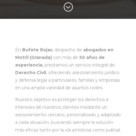
;
En
Bufete Rojas
, despacho de
abogados en
Motril (Granada)
con más de
50 años de
experiencia
, prestamos un servicio integral de
Derecho Civil
, ofreciendo asesoramiento jurídico
y defensa legal a particulares, familias y empresas
en una amplia variedad de asuntos civiles.
Nuestro objetivo es proteger los derechos e
intereses de nuestros clientes mediante un
asesoramiento cercano, personalizado y adaptado
a cada situación, buscando siempre la solución
más eficaz tanto por la vía amistosa como judicial.